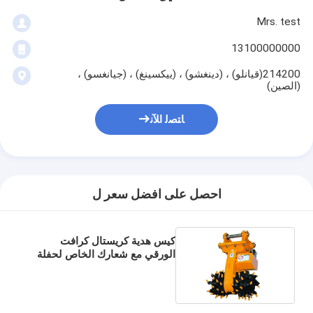
Mrs. test
13100000000
214200(قيانلو) ، (دينغشو) ، (ييكسينغ) ، (جيانغسو) ،
(الصين)
ﺎﺘﺼﻟ ﺍﻶﻧ
احصل على افضل سعر ل
كيس هدية كريستال كرافت
الورقي مع شعارك الخاص لحفلة
عيد الميلاد الزخرفية