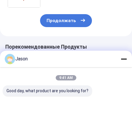
рождественской декоративной
вечеринки
Продолжать
Порекомендованные Продукты
Jason
9:41 AM
Good day, what product are you looking for?
Настроенный
Настроенный
Настроенный
креативный
креативный
креативный
рождественский
рождественский
рождественс
подарочный пакет
подарочный пакет
подарочный п
из бумажной
из бумажной
из бумажной
Лучшая цена
Лучшая цена
Лучшая ц
бумаги с вашим
бумаги с вашим
бумаги с ваш
логотипом для
логотипом для
логотипом дл