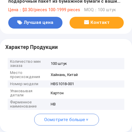
подарочный пакет из бумажной бумаги с вашим
логотипом для рождественской декоративной
Цена：$0.30/pieces 100-1999 pieces
MOQ：100 штук
вечеринки
Лучшая цена
Контакт
Характер Продукции
Количество мин
100 штук
заказа
Место
Хайнань, Китай
происхождения
Номер модели
HBS1018-001
Упаковывая
Картон
детали
Фирменное
HB
наименование
Осмотрите больше