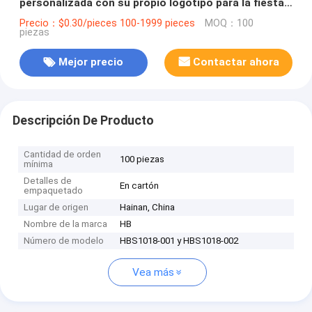
personalizada con su propio logotipo para la fiesta
decorativa de Navidad
Precio：$0.30/pieces 100-1999 pieces
MOQ：100
piezas
Mejor precio
Contactar ahora
Descripción De Producto
Cantidad de orden
100 piezas
mínima
Detalles de
En cartón
empaquetado
Lugar de origen
Hainan, China
Nombre de la marca
HB
Número de modelo
HBS1018-001 y HBS1018-002
Vea más