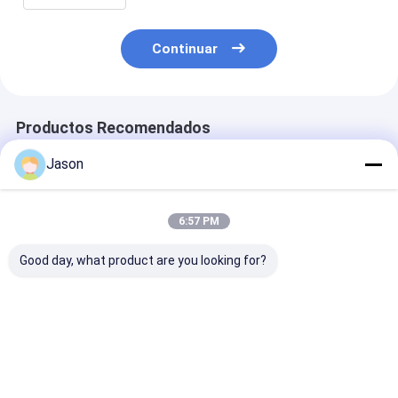
Continuar
Productos Recomendados
Jason
6:57 PM
Good day, what product are you looking for?
Bolsa de regalo de
Bolsa de regalo de
Bolsa de regal
papel Kraft de
papel Kraft de
papel Kraft de
Navidad creativa
Navidad creativa
Navidad creat
personalizada con
personalizada con
personalizada
su propio logotipo
su propio logotipo
su propio logo
Mejor precio
Mejor precio
Mejor pre
para la fiesta
para la fiesta
para la fiesta
decorativa de
decorativa de
decorativa de
Navidad
Navidad
Navidad