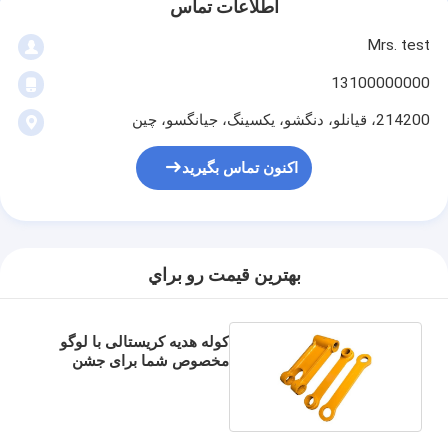
اطلاعات تماس
Mrs. test
13100000000
214200، قيانلو، دنگشو، يکسينگ، جيانگسو، چين
اکنون تماس بگیرید
بهترين قيمت رو براي
کوله هدیه کریستالی با لوگو
مخصوص شما برای جشن
کریسمس