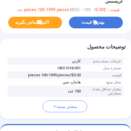
کریسمس
قیمت：$0.30/pieces 100-1999 pieces
MOQ：100 عدد
بهترین قیمت
اکنون تماس بگیرید
توضیحات محصول
جزئیات بسته بندی
کارتن
شماره مدل
HBS1018-001
قیمت
$0.30/pieces 100-1999 pieces
محل منبع
هاینان، چین
مقدار حداقل تعداد
100 عدد
سفارش
بیشتر ببینید