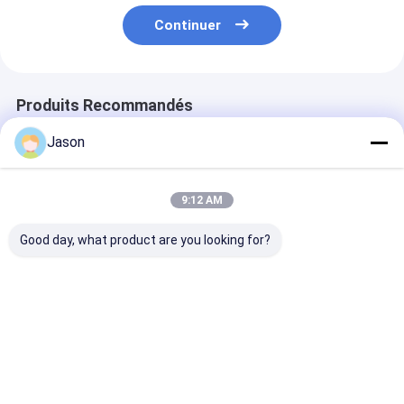
Continuer
Produits Recommandés
Jason
9:12 AM
Good day, what product are you looking for?
Sac cadeau en
Sac cadeau en
Sac cadeau en
papier kraft de Noël
papier kraft de Noël
papier kraft d
avec votre propre
avec votre propre
avec votre pro
logo pour la fête de
logo pour la fête de
logo pour la fê
Noël
Noël
Noël
Meilleur prix
Meilleur prix
Meilleur p