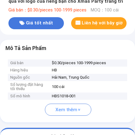
quà với logo của riêng bạn cho Xmas Party trang trí
Giá bán：$0.30/pieces 100-1999 pieces
MOQ：100 cái
Giá tốt nhất
Liên hệ với bây giờ
Mô Tả Sản Phẩm
Giá bán
$0.30/pieces 100-1999 pieces
Hàng hiệu
HB
Nguồn gốc
Hải Nam, Trung Quốc
Số lượng đặt hàng
100 cái
tối thiểu
Số mô hình
HBS1018-001
Xem thêm