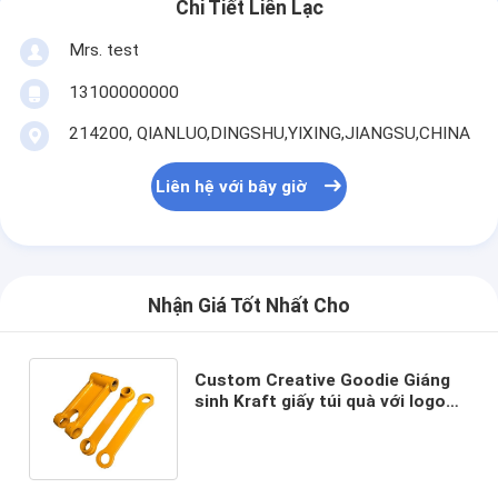
Chi Tiết Liên Lạc
Mrs. test
13100000000
214200, QIANLUO,DINGSHU,YIXING,JIANGSU,CHINA
Liên hệ với bây giờ
Nhận Giá Tốt Nhất Cho
Custom Creative Goodie Giáng
sinh Kraft giấy túi quà với logo
của riêng bạn cho Xmas Party
trang trí