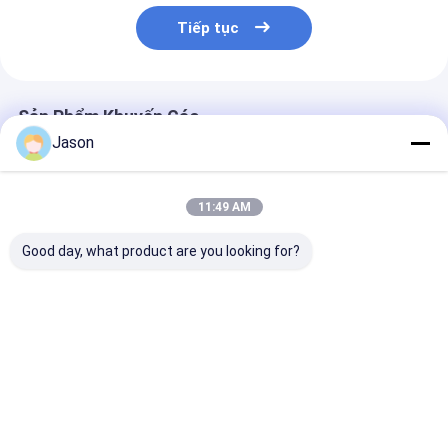
Tiếp tục
Sản Phẩm Khuyến Cáo
Jason
11:49 AM
Good day, what product are you looking for?
Custom Creative
Custom Creative
Custom Creati
Goodie Giáng sinh
Goodie Giáng sinh
Goodie Giáng 
Kraft giấy túi quà với
Kraft giấy túi quà với
Kraft giấy túi 
logo của riêng bạn
logo của riêng bạn
logo của riêng
cho Xmas Party
cho Xmas Party
cho Xmas Part
Giá tốt nhất
Giá tốt nhất
Giá tốt n
trang trí
trang trí
trang trí