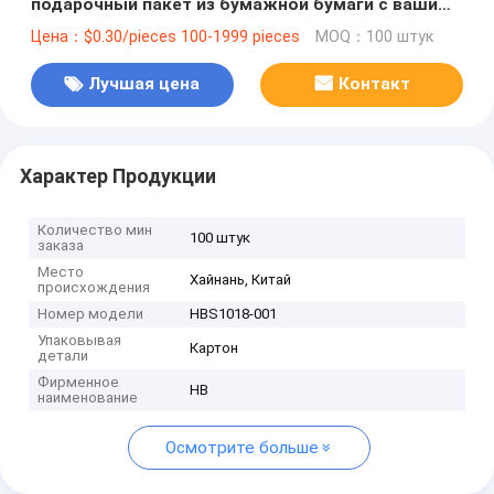
подарочный пакет из бумажной бумаги с вашим
логотипом для рождественской декоративной
Цена：$0.30/pieces 100-1999 pieces
MOQ：100 штук
вечеринки
Лучшая цена
Контакт
Характер Продукции
Количество мин
100 штук
заказа
Место
Хайнань, Китай
происхождения
Номер модели
HBS1018-001
Упаковывая
Картон
детали
Фирменное
HB
наименование
Осмотрите больше