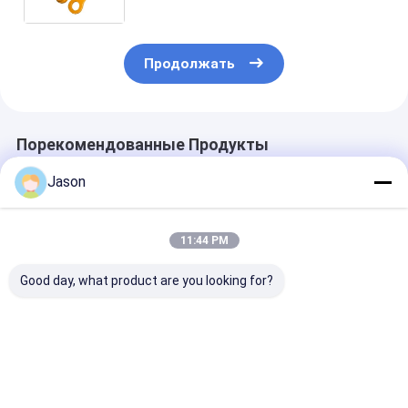
рождественской декоративной
вечеринки
Продолжать
Порекомендованные Продукты
Jason
11:44 PM
Good day, what product are you looking for?
Настроенный
Настроенный
Настроенный
креативный
креативный
креативный
рождественский
рождественский
рождественс
подарочный пакет
подарочный пакет
подарочный п
из бумажной
из бумажной
из бумажной
Лучшая цена
Лучшая цена
Лучшая ц
бумаги с вашим
бумаги с вашим
бумаги с ваш
логотипом для
логотипом для
логотипом дл