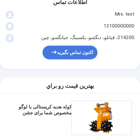
اطلاعات تماس
Mrs. test
13100000000
214200، قيانلو، دنگشو، يکسينگ، جيانگسو، چين
اکنون تماس بگیرید
بهترين قيمت رو براي
کوله هدیه کریستالی با لوگو
مخصوص شما برای جشن
کریسمس