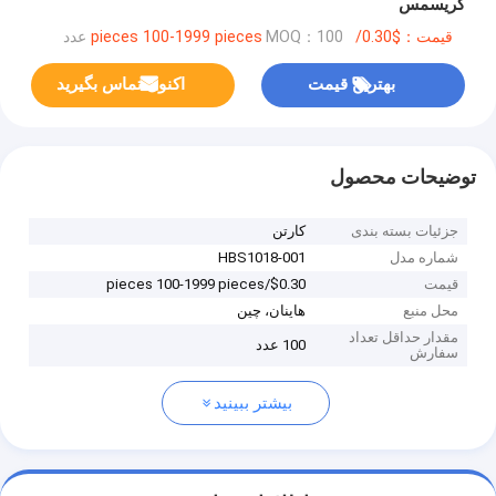
کریسمس
قیمت：$0.30/pieces 100-1999 pieces
MOQ：100 عدد
بهترین قیمت
اکنون تماس بگیرید
توضیحات محصول
جزئیات بسته بندی
کارتن
شماره مدل
HBS1018-001
قیمت
$0.30/pieces 100-1999 pieces
محل منبع
هاینان، چین
مقدار حداقل تعداد
100 عدد
سفارش
بیشتر ببینید