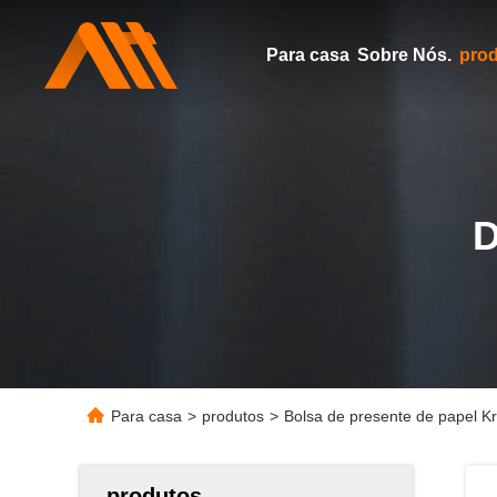
Para casa
Sobre Nós.
pro
Para casa
>
produtos
>
Bolsa de presente de papel Kra
produtos