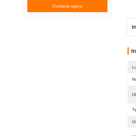
Contacte agora
I
I
L
N
Ut
T
O