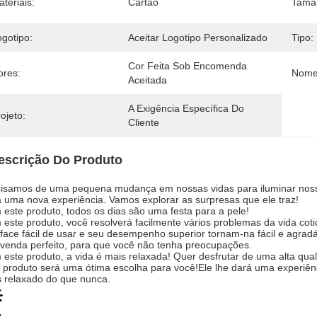
teriais:
Cartão
Tama
ogotipo:
Aceitar Logotipo Personalizado
Tipo:
Cor Feita Sob Encomenda 
ores:
Nome
Aceitada
A Exigência Específica Do 
ojeto:
Cliente
escrição Do Produto
isamos de uma pequena mudança em nossas vidas para iluminar nossas
á uma nova experiência. Vamos explorar as surpresas que ele traz!
este produto, todos os dias são uma festa para a pele!
este produto, você resolverá facilmente vários problemas da vida co
rface fácil de usar e seu desempenho superior tornam-na fácil e agra
venda perfeito, para que você não tenha preocupações.
este produto, a vida é mais relaxada! Quer desfrutar de uma alta qual
 produto será uma ótima escolha para você!Ele lhe dará uma experiênc
 relaxado do que nunca.