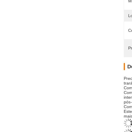
Ma
L
C
Pr
D
Prec
trar
Com 
Com 
inte
pós-
Com 
Este
mais