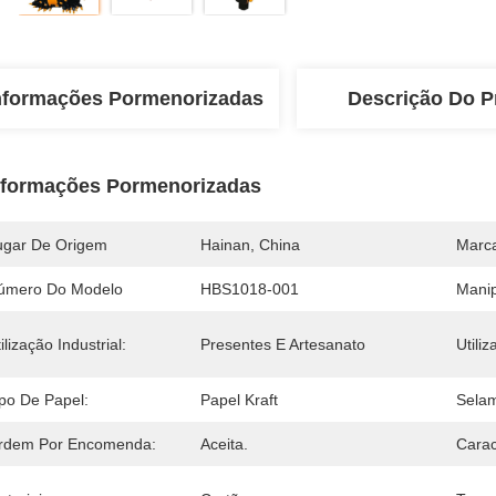
nformações Pormenorizadas
Descrição Do P
nformações Pormenorizadas
ugar De Origem
Hainan, China
Marc
úmero Do Modelo
HBS1018-001
Manip
ilização Industrial:
Presentes E Artesanato
Utiliz
ipo De Papel:
Papel Kraft
Selam
rdem Por Encomenda:
Aceita.
Carac