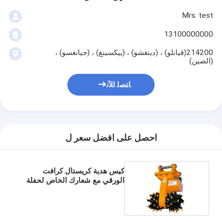
Mrs. test
13100000000
214200(قيانلو) ، (دينغشو) ، (ييكسينغ) ، (جيانغسو) ،
(الصين)
ﺎﺘﺼﻟ ﺍﻶﻧ
احصل على افضل سعر ل
كيس هدية كريستال كرافت
الورقي مع شعارك الخاص لحفلة
عيد الميلاد الزخرفية