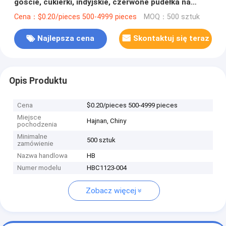
goście, cukierki, indyjskie, czerwone pudełka na
ubrania ślubne.
Cena：$0.20/pieces 500-4999 pieces
MOQ：500 sztuk
Najlepsza cena
Skontaktuj się teraz
Opis Produktu
Cena
$0.20/pieces 500-4999 pieces
Miejsce
Hajnan, Chiny
pochodzenia
Minimalne
500 sztuk
zamówienie
Nazwa handlowa
HB
Numer modelu
HBC1123-004
Zobacz więcej