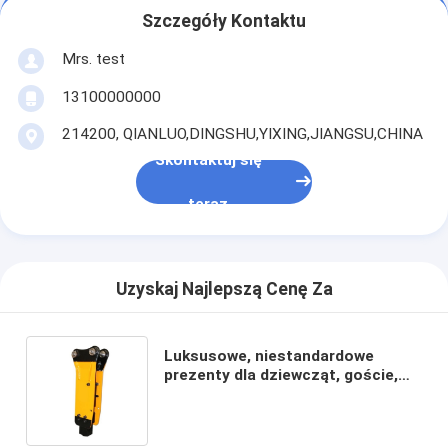
Szczegóły Kontaktu
Mrs. test
13100000000
214200, QIANLUO,DINGSHU,YIXING,JIANGSU,CHINA
Skontaktuj się
teraz
Uzyskaj Najlepszą Cenę Za
Luksusowe, niestandardowe
prezenty dla dziewcząt, goście,
cukierki, indyjskie, czerwone
pudełka na ubrania ślubne.