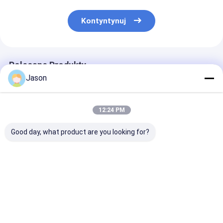
Kontyntynuj
Polecane Produkty
Jason
12:24 PM
Good day, what product are you looking for?
Kreatywna,
Drukowany torba do
Sprzedaż hur
niestandardowa,
zakupów z papieru
Pink Wedding G
świąteczna torebka
podarunkowego
Box Custom M
prezentów z papieru
Paper Bag na
z własnym logo.
urodziny
Najlepsza cena
Najlepsza cena
Najlepsza 