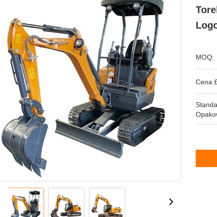
Tore
Logo
MOQ:
Cena £
Stand
Opako