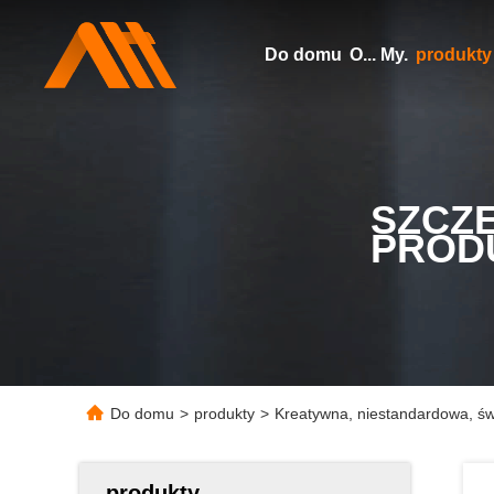
Do domu
O... My.
produkty
SZCZ
PROD
Do domu
>
produkty
>
Kreatywna, niestandardowa, św
produkty