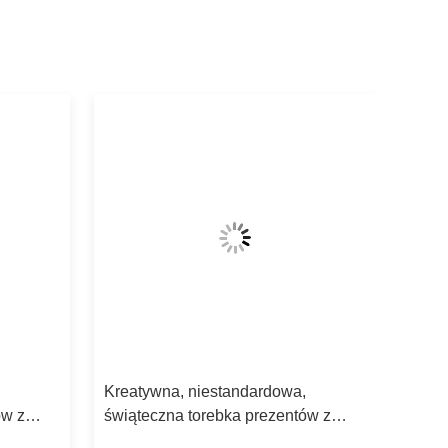
Kreatywna, niestandardowa,
ów z
świąteczna torebka prezentów z
papieru z własnym logo.