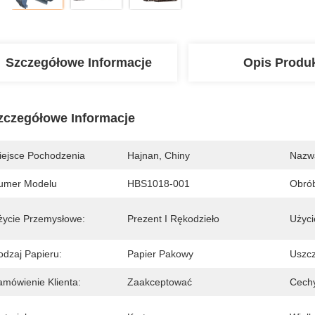
Szczegółowe Informacje
Opis Produ
zczegółowe Informacje
iejsce Pochodzenia
Hajnan, Chiny
Nazw
umer Modelu
HBS1018-001
Obrób
życie Przemysłowe:
Prezent I Rękodzieło
Użyci
odzaj Papieru:
Papier Pakowy
Uszcz
amówienie Klienta:
Zaakceptować
Cech