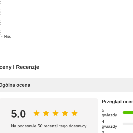
- Nie.
ceny I Recenzje
Ogólna ocena
Przegląd oce
5.0
5
gwiazdy
4
Na podstawie 50 recenzji tego dostawcy
gwiazdy
3