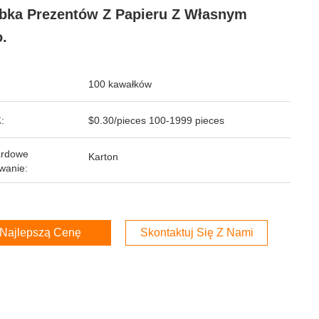
bka Prezentów Z Papieru Z Własnym
.
100 kawałków
:
$0.30/pieces 100-1999 pieces
ardowe
Karton
wanie:
Najlepszą Cenę
Skontaktuj Się Z Nami