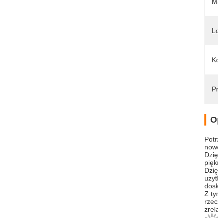
Ma
L
Ko
Pr
O
Potr
now
Dzię
pię
Dzię
użyt
dosk
Z ty
rzec
zrel