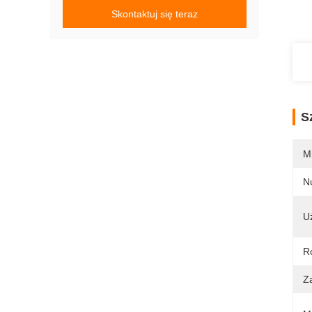
Skontaktuj się teraz
S
M
N
U
R
Z