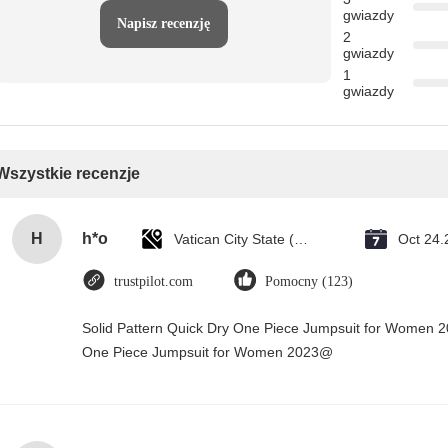
gwiazdy
Napisz recenzję
2
gwiazdy
1
gwiazdy
Wszystkie recenzje
H
h*o
Vatican City State (Holy See)
Oct 24.
trustpilot.com
Pomocny (123)
Solid Pattern Quick Dry One Piece Jumpsuit for Women 
One Piece Jumpsuit for Women 2023@