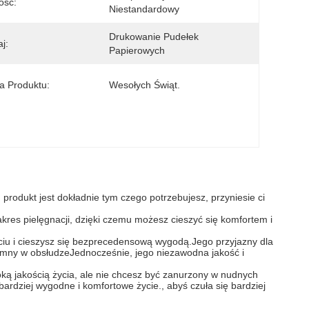
ość:
Niestandardowy
Drukowanie Pudełek 
j:
Papierowych
 Produktu:
Wesołych Świąt.
produkt jest dokładnie tym czego potrzebujesz, przyniesie ci
akres pielęgnacji, dzięki czemu możesz cieszyć się komfortem i
ciu i cieszysz się bezprecedensową wygodą.Jego przyjazny dla
zyjemny w obsłudzeJednocześnie, jego niezawodna jakość i
oką jakością życia, ale nie chcesz być zanurzony w nudnych
ardziej wygodne i komfortowe życie., abyś czuła się bardziej