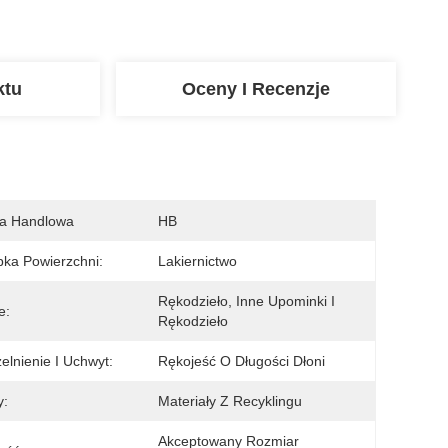
ktu
Oceny I Recenzje
a Handlowa
HB
ka Powierzchni:
Lakiernictwo
Rękodzieło, Inne Upominki I 
e:
Rękodzieło
elnienie I Uchwyt:
Rękojeść O Długości Dłoni
y:
Materiały Z Recyklingu
Akceptowany Rozmiar 