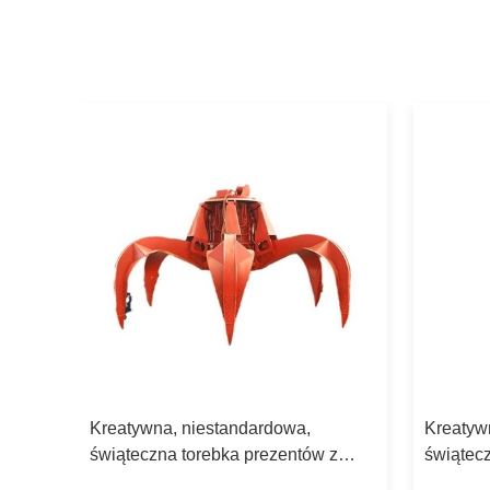
Kreatywna, niestandardowa,
Kreatyw
z
świąteczna torebka prezentów z
świątec
papieru z własnym logo.
papieru 