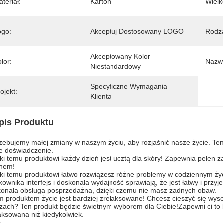
teriał:
Karton
Wielk
ogo:
Akceptuj Dostosowany LOGO
Rodza
Akceptowany Kolor 
lor:
Nazwa
Niestandardowy
Specyficzne Wymagania 
ojekt:
Klienta
pis Produktu
zebujemy małej zmiany w naszym życiu, aby rozjaśnić nasze życie. Ten 
e doświadczenie.
ki temu produktowi każdy dzień jest ucztą dla skóry! Zapewnia pełen z
knem!
ki temu produktowi łatwo rozwiążesz różne problemy w codziennym ży
kownika interfejs i doskonała wydajność sprawiają, że jest łatwy i pr
onała obsługa posprzedażna, dzięki czemu nie masz żadnych obaw.
m produktem życie jest bardziej zrelaksowane! Chcesz cieszyć się wys
zach? Ten produkt będzie świetnym wyborem dla Ciebie!Zapewni ci to b
aksowana niż kiedykolwiek.