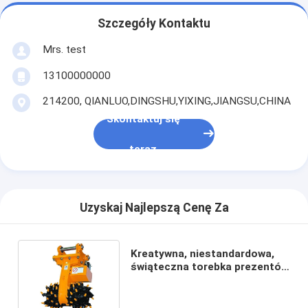
Szczegóły Kontaktu
Mrs. test
13100000000
214200, QIANLUO,DINGSHU,YIXING,JIANGSU,CHINA
Skontaktuj się
teraz
Uzyskaj Najlepszą Cenę Za
Kreatywna, niestandardowa,
świąteczna torebka prezentów
z papieru z własnym logo.