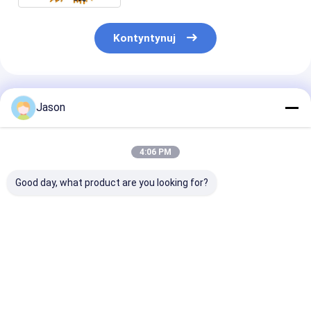
Kontyntynuj
Polecane Produkty
Jason
4:06 PM
Good day, what product are you looking for?
Kreatywna,
Kreatywna,
Kreatywna,
niestandardowa,
niestandardowa,
niestandardow
świąteczna torebka
świąteczna torebka
świąteczna to
prezentów z papieru
prezentów z papieru
prezentów z p
z własnym logo.
z własnym logo.
z własnym log
Najlepsza cena
Najlepsza cena
Najlepsza 