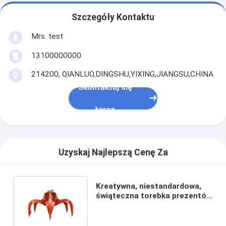
Szczegóły Kontaktu
Mrs. test
13100000000
214200, QIANLUO,DINGSHU,YIXING,JIANGSU,CHINA
Skontaktuj się
teraz
Uzyskaj Najlepszą Cenę Za
Kreatywna, niestandardowa,
świąteczna torebka prezentów
z papieru z własnym logo.