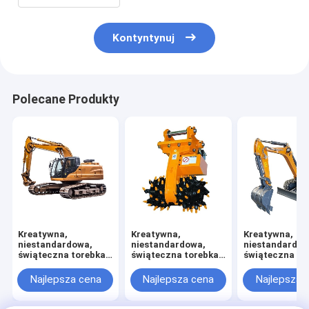
Kontyntynuj
Polecane Produkty
Kreatywna,
Kreatywna,
Kreatywna,
niestandardowa,
niestandardowa,
niestandardow
świąteczna torebka
świąteczna torebka
świąteczna to
prezentów z papieru
prezentów z papieru
prezentów z p
z własnym logo.
z własnym logo.
z własnym log
Najlepsza cena
Najlepsza cena
Najlepsza 