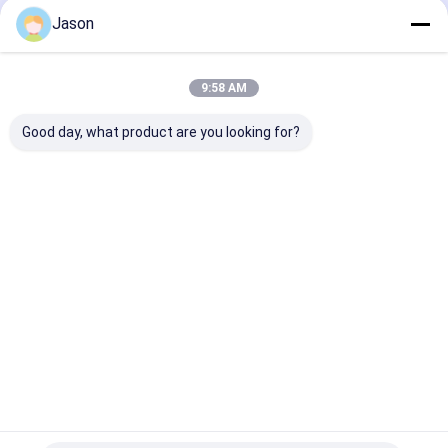
Jason
Dom
O nas
Skontaktuj się z nami
Desktop Site
Sitemap
Polityka prywatności
Chiny Żelazne koło farby dostawca.
Copyright © 2026 Shenzhen
9:58 AM
LuoX Electric Co., Ltd. All Rights Reserved. Developed by
ECER
Good day, what product are you looking for?
Dom
Produkty
Filmy