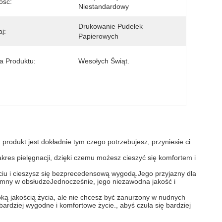
ość:
Niestandardowy
Drukowanie Pudełek 
j:
Papierowych
 Produktu:
Wesołych Świąt.
produkt jest dokładnie tym czego potrzebujesz, przyniesie ci
akres pielęgnacji, dzięki czemu możesz cieszyć się komfortem i
ciu i cieszysz się bezprecedensową wygodą.Jego przyjazny dla
zyjemny w obsłudzeJednocześnie, jego niezawodna jakość i
oką jakością życia, ale nie chcesz być zanurzony w nudnych
ardziej wygodne i komfortowe życie., abyś czuła się bardziej