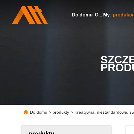
Do domu
O... My.
produkty
SZCZ
PROD
Do domu
>
produkty
>
Kreatywna, niestandardowa, św
produkty