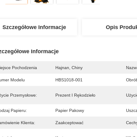
Szczegółowe Informacje
Opis Produ
zczegółowe Informacje
iejsce Pochodzenia
Hajnan, Chiny
Nazw
umer Modelu
HBS1018-001
Obrób
życie Przemysłowe:
Prezent I Rękodzieło
Użyci
odzaj Papieru:
Papier Pakowy
Uszcz
amówienie Klienta:
Zaakceptować
Cech