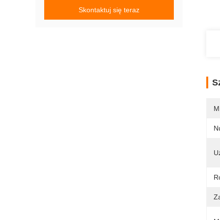
Skontaktuj się teraz
S
M
N
U
R
Z