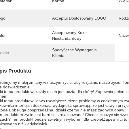
teriał:
Karton
Wielk
ogo:
Akceptuj Dostosowany LOGO
Rodza
Akceptowany Kolor 
lor:
Nazwa
Niestandardowy
Specyficzne Wymagania 
ojekt:
Klienta
pis Produktu
zebujemy małej zmiany w naszym życiu, aby rozjaśnić nasze życie. Ten 
e doświadczenie.
ki temu produktowi każdy dzień jest ucztą dla skóry! Zapewnia pełen z
knem!
ki temu produktowi łatwo rozwiążesz różne problemy w codziennym ży
kownika interfejs i doskonała wydajność sprawiają, że jest łatwy i pr
onała obsługa posprzedażna, dzięki czemu nie masz żadnych obaw.
m produktem życie jest bardziej zrelaksowane! Chcesz cieszyć się wys
zach? Ten produkt będzie świetnym wyborem dla Ciebie!Zapewni ci to b
aksowana niż kiedykolwiek.