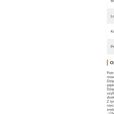
Ma
L
Ko
Pr
O
Potr
now
Dzię
pię
Dzię
użyt
dosk
Z ty
rzec
zrel