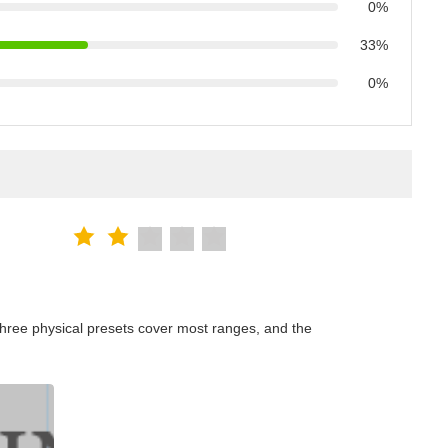
0%
33%
0%
hree physical presets cover most ranges, and the