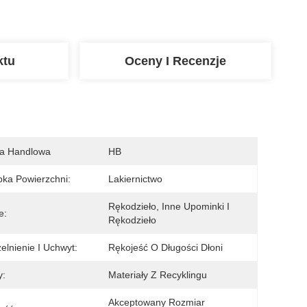
ktu
Oceny I Recenzje
a Handlowa
HB
ka Powierzchni:
Lakiernictwo
Rękodzieło, Inne Upominki I 
e:
Rękodzieło
elnienie I Uchwyt:
Rękojeść O Długości Dłoni
y:
Materiały Z Recyklingu
Akceptowany Rozmiar 