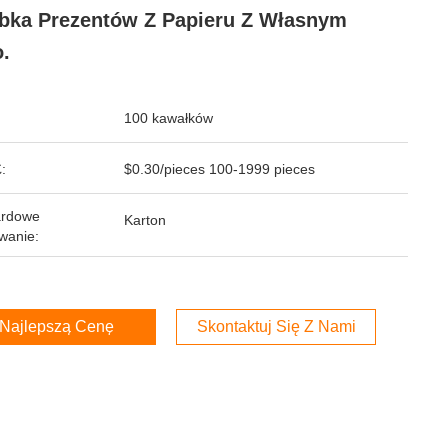
bka Prezentów Z Papieru Z Własnym
.
100 kawałków
:
$0.30/pieces 100-1999 pieces
ardowe
Karton
wanie:
Najlepszą Cenę
Skontaktuj Się Z Nami