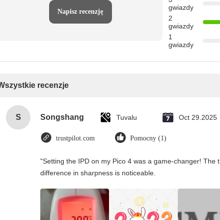
gwiazdy
Napisz recenzję
2
gwiazdy
1
gwiazdy
Wszystkie recenzje
S
Songshang
Tuvalu
Oct 29.2025
trustpilot.com
Pomocny (1)
"Setting the IPD on my Pico 4 was a game-changer! The t
difference in sharpness is noticeable.