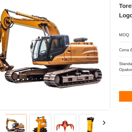
Tore
Logo
MOQ:
Cena £
Stand
Opako