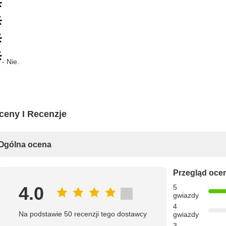
- Nie.
ceny I Recenzje
Ogólna ocena
Przegląd oce
4.0
5
gwiazdy
4
Na podstawie 50 recenzji tego dostawcy
gwiazdy
3