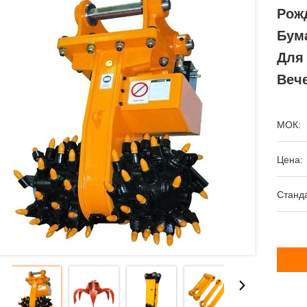
Рож
Бум
Для
Веч
МОК:
Цена:
Станда