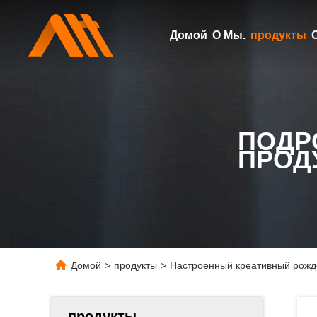
Домой
О Мы.
продукты
ПОДР
ПРОД
Домой
>
продукты
>
Настроенный креативный рожде
продукты