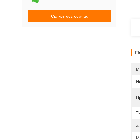
Свяжитесь сейчас
П
М
Н
П
Т
З
М