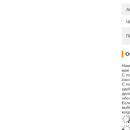
Л
Ц
П
О
Нам
вам
С п
нас
С п
удо
дел
обсл
Есл
выб
когд