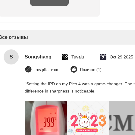
Все отзывы
S
Songshang
Tuvalu
Oct 29.2025
trustpilot.com
Полезно (1)
"Setting the IPD on my Pico 4 was a game-changer! The t
difference in sharpness is noticeable.