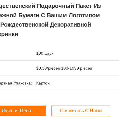
дественский Подарочный Пакет Из
ажной Бумаги С Вашим Логотипом
 Рождественской Декоративной
еринки
100 штук
$0.30/pieces 100-1999 pieces
ртная Упаковка:
Картон
Лучшая Цена
Свяжитесь С Нами