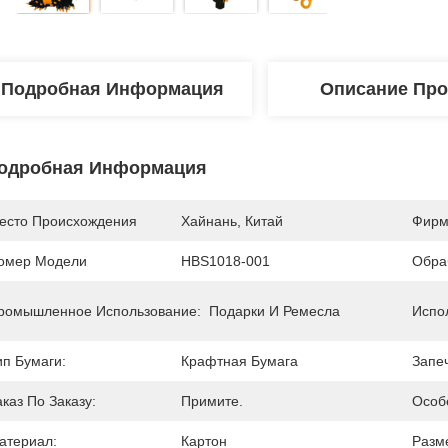
Подробная Информация
Описание Про
одробная Информация
есто Происхождения
Хайнань, Китай
Фирм
омер Модели
HBS1018-001
Обра
ромышленное Использование:
Подарки И Ремесла
Испо
ип Бумаги:
Крафтная Бумага
Запеч
аказ По Заказу:
Примите.
Особ
атериал:
Картон
Разм