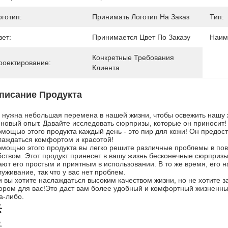
оготип:
Принимать Логотип На Заказ
Тип:
вет:
Принимается Цвет По Заказу
Наим
Конкретные Требования 
роектирование:
Клиента
писание Продукта
 нужна небольшая перемена в нашей жизни, чтобы освежить нашу жи
 новый опыт. Давайте исследовать сюрпризы, которые он приносит!
омощью этого продукта каждый день - это пир для кожи! Он предос
лаждаться комфортом и красотой!
омощью этого продукта вы легко решите различные проблемы в по
бством. Этот продукт принесет в вашу жизнь бесконечные сюрприз
ают его простым и приятным в использовании. В то же время, его
уживание, так что у вас нет проблем.
и вы хотите наслаждаться высоким качеством жизни, но не хотите з
ором для вас!Это даст вам более удобный и комфортный жизненный
а-либо.