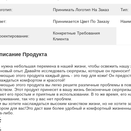
оготип:
Принимать Логотип На Заказ
Тип:
вет:
Принимается Цвет По Заказу
Наим
Конкретные Требования 
роектирование:
Клиента
писание Продукта
 нужна небольшая перемена в нашей жизни, чтобы освежить нашу жи
 новый опыт. Давайте исследовать сюрпризы, которые он приносит!
омощью этого продукта каждый день - это пир для кожи! Он предос
лаждаться комфортом и красотой!
омощью этого продукта вы легко решите различные проблемы в по
бством. Этот продукт принесет в вашу жизнь бесконечные сюрприз
ают его простым и приятным в использовании. В то же время, его
уживание, так что у вас нет проблем.
и вы хотите наслаждаться высоким качеством жизни, но не хотите з
ором для вас!Это даст вам более удобный и комфортный жизненный
а-либо.