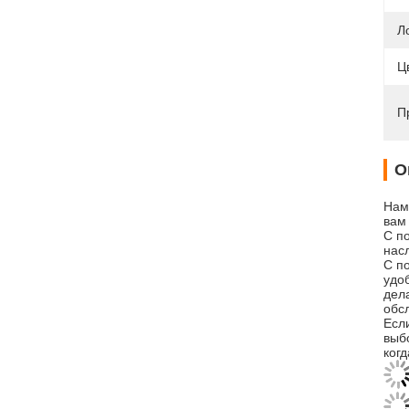
Л
Ц
П
О
Нам
вам
С п
нас
С п
удо
дел
обсл
Есл
выб
когд