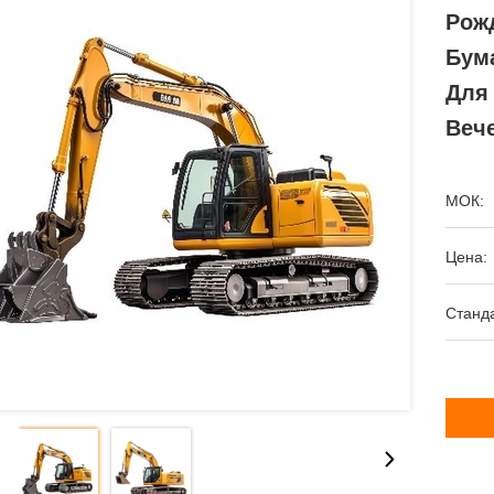
Рож
Бум
Для
Веч
МОК:
Цена:
Станда