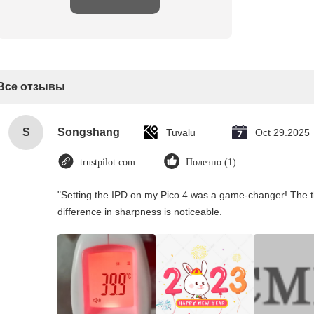
Все отзывы
S
Songshang
Tuvalu
Oct 29.2025
trustpilot.com
Полезно (1)
"Setting the IPD on my Pico 4 was a game-changer! The t
difference in sharpness is noticeable.