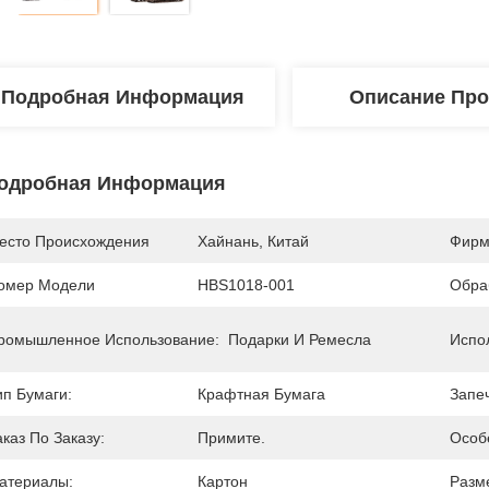
Подробная Информация
Описание Про
одробная Информация
есто Происхождения
Хайнань, Китай
Фирм
омер Модели
HBS1018-001
Обра
ромышленное Использование:
Подарки И Ремесла
Испо
ип Бумаги:
Крафтная Бумага
Запеч
аказ По Заказу:
Примите.
Особ
атериалы:
Картон
Разм