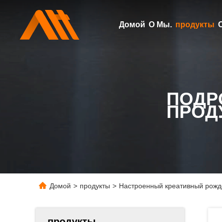
Домой
О Мы.
продукты
ПОДР
ПРОД
Домой
>
продукты
>
Настроенный креативный рожде
продукты