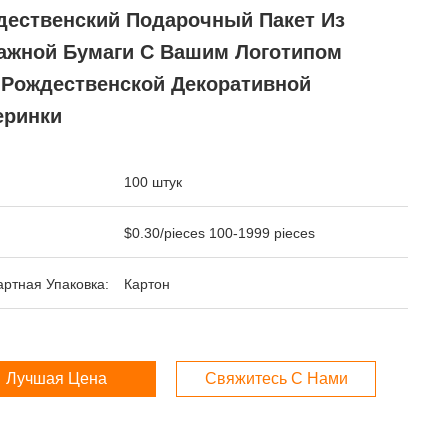
дественский Подарочный Пакет Из
ажной Бумаги С Вашим Логотипом
 Рождественской Декоративной
еринки
100 штук
$0.30/pieces 100-1999 pieces
ртная Упаковка:
Картон
Лучшая Цена
Свяжитесь С Нами