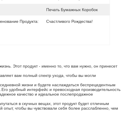
Печать Бумажных Коробок
енование Продукта:
Счастливого Рождества!
знь. Этот продукт - именно то, что вам нужно, он принесет
тавляет вам полный спектр ухода, чтобы вы могли
вседневной жизни и будете наслаждаться беспрецедентным
ы.Его удобный интерфейс и превосходная производительность
 надежное качество и идеальное послепродажное
апутаться в скучных вещах, этот продукт будет отличным
 опыт, чтобы вы чувствовали себя более расслабленно, чем