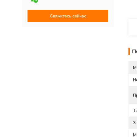
Свяжитесь сейчас
П
М
Н
П
Т
З
М