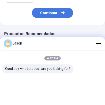
Continuar
Productos Recomendados
Jason
6:32 AM
Good day, what product are you looking for?
Bolsa de regalo de
Bolsa de regalo de
Bolsa de regal
papel Kraft de
papel Kraft de
papel Kraft de
Navidad creativa
Navidad creativa
Navidad creat
personalizada con
personalizada con
personalizada
su propio logotipo
su propio logotipo
su propio logo
Mejor precio
Mejor precio
Mejor pre
para la fiesta
para la fiesta
para la fiesta
decorativa de
decorativa de
decorativa de
Navidad
Navidad
Navidad