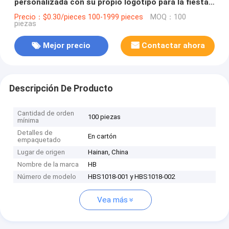
personalizada con su propio logotipo para la fiesta
decorativa de Navidad
Precio：$0.30/pieces 100-1999 pieces
MOQ：100
piezas
Mejor precio
Contactar ahora
Descripción De Producto
Cantidad de orden
100 piezas
mínima
Detalles de
En cartón
empaquetado
Lugar de origen
Hainan, China
Nombre de la marca
HB
Número de modelo
HBS1018-001 y HBS1018-002
Vea más