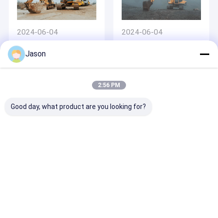
2024-06-04
2024-06-04
Inversor solar de la
Proyecto de 315KW
bomba para la
VFD500
Jason
irrigación y el
abastecimiento de
agua en zona rural
2:56 PM
Good day, what product are you looking for?
2024-06-04
Proyecto de 250KW
VFD500
Inicio
Mapa del
Contactar
Desktop
Sitio
Ahora
Site