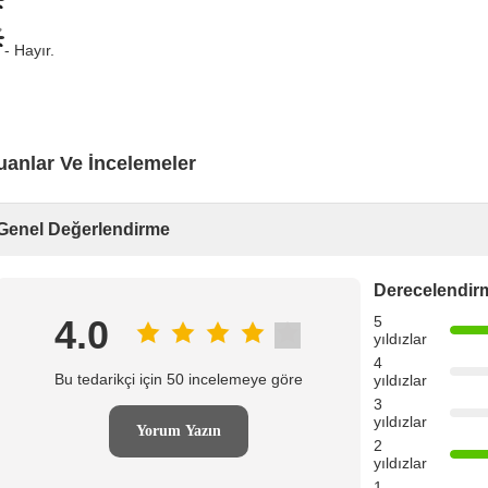
- Hayır.
uanlar Ve İncelemeler
Genel Değerlendirme
Derecelendir
4.0
5
yıldızlar
4
Bu tedarikçi için 50 incelemeye göre
yıldızlar
3
yıldızlar
Yorum Yazın
2
yıldızlar
1