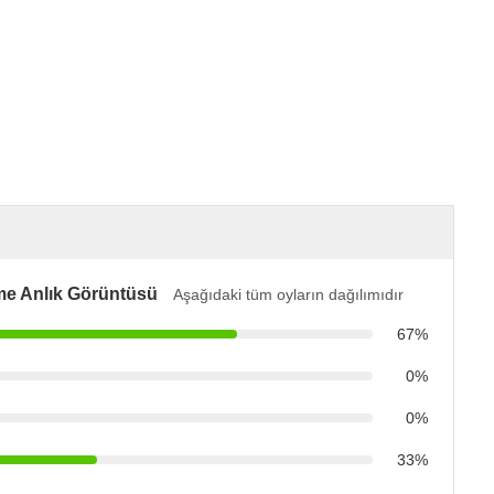
me Anlık Görüntüsü
Aşağıdaki tüm oyların dağılımıdır
67%
0%
0%
33%