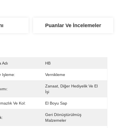
mı
Puanlar Ve İncelemeler
 Adı
HB
 Işleme:
Vernikleme
Zanaat, Diğer Hediyelik Ve El 
nımı:
İşi
rmazlık Ve Kol:
El Boyu Sap
Geri Dönüştürülmüş 
k:
Malzemeler