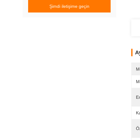
Şimdi iletişime geçin
Ay
M
M
En
Ka
Öz