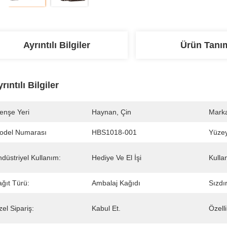
Ayrıntılı Bilgiler
Ürün Tanı
rıntılı Bilgiler
enşe Yeri
Haynan, Çin
Marka
odel Numarası
HBS1018-001
Yüzey
düstriyel Kullanım:
Hediye Ve El İşi
Kulla
ğıt Türü:
Ambalaj Kağıdı
Sızdı
el Sipariş:
Kabul Et.
Özelli