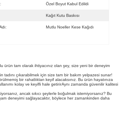
:
Özel Boyut Kabul Edildi
Kağıt Kutu Baskısı
Adı:
Mutlu Noeller Kese Kağıdı
u ürün tam olarak ihtiyacınız olan şey, size yeni bir deneyim
iğin tadını çıkarabilmek için size tam bir bakım yelpazesi sunar!
rülmemiş bir rahatlıktan keyif alacaksınız. Bu ürün hayatınıza
anımı kolay ve keyifli hale getirirAynı zamanda güvenilir kalitesi
tiyorsanız, ancak sıkıcı şeylerle boğulmak istemiyorsanız? Bu
 yaşam deneyimi sağlayacaktır, böylece her zamankinden daha