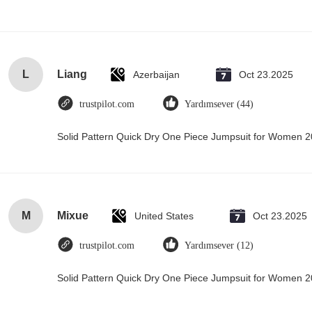
L
Liang
Azerbaijan
Oct 23.2025
trustpilot.com
Yardımsever (44)
Solid Pattern Quick Dry One Piece Jumpsuit for Women
M
Mixue
United States
Oct 23.2025
trustpilot.com
Yardımsever (12)
Solid Pattern Quick Dry One Piece Jumpsuit for Women