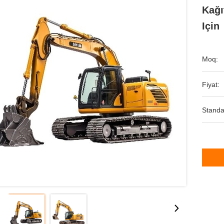
Kağı
Için
Moq:
Fiyat:
Standa