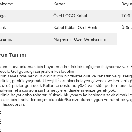
alzeme:
Karton
Boyut
ogo:
Özel LOGO Kabul
Türü:
enk:
Kabul Edilen Özel Renk
Ürün 
asarım:
Müşterinin Özel Gereksinimi
rün Tanımı
tımızı aydınlatmak için hayatımızda ufak bir değişime ihtiyacımız var. B
recek. Gel getirdiği sürprizleri keşfedelim!
rün sayesinde her gün cildiniz için bir ziyafet olur ve rahatlık ve güzell
rünle, günlük yaşamdaki çeşitli sorunları kolayca çözecek ve benzeri gö
uz sürprizler getirecek.Kullanıcı dostu arayüzü ve üstün performansı kull
ükemmel satış sonrası hizmetiyle endişelenmenize gerek yok.
rünle hayat daha rahattır! Yüksek bir yaşam kalitesinden zevk almak is
 sizin için harika bir seçim olacaktır!Bu size daha uygun ve rahat bir
t hissedersin.