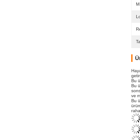
M
L
R
T
Ü
Haya
geti
Bu ü
Bu ü
sons
ve m
Bu ü
ürün
raha