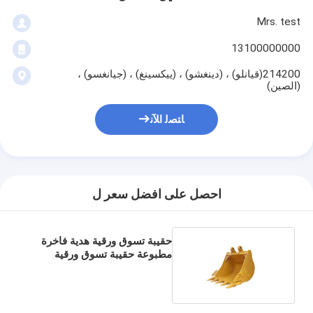
Mrs. test
13100000000
214200(قيانلو) ، (دينغشو) ، (ييكسينغ) ، (جيانغسو) ،
(الصين)
ﺎﺘﺼﻟ ﺍﻶﻧ
احصل على افضل سعر ل
حقيبة تسوق ورقية هدية فاخرة
مطبوعة حقيبة تسوق ورقية
مخصصة مع شعار