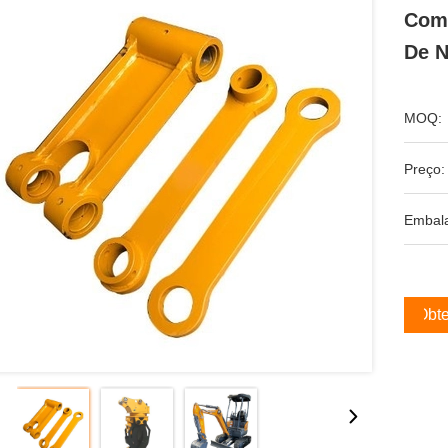
Com 
De N
MOQ:
Preço:
Embal
Obte