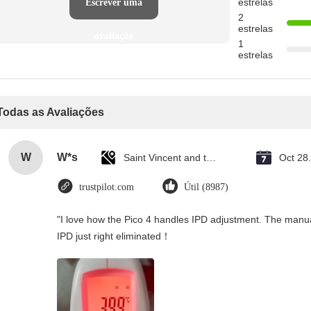
estrelas
Escrever uma
2
estrelas
avaliação
1
estrelas
Todas as Avaliações
W
W*s
Saint Vincent and the Grenadines
Oct 28
trustpilot.com
Útil (8987)
"I love how the Pico 4 handles IPD adjustment. The manual s
IPD just right eliminated！