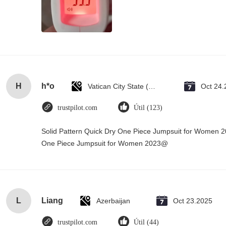
H
h*o
Vatican City State (Holy See)
Oct 24.
trustpilot.com
Útil (123)
Solid Pattern Quick Dry One Piece Jumpsuit for Women 
One Piece Jumpsuit for Women 2023@
L
Liang
Azerbaijan
Oct 23.2025
trustpilot.com
Útil (44)