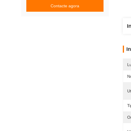
Contacte agora
I
I
L
N
Ut
T
O