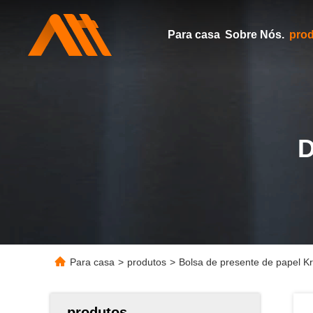
Para casa
Sobre Nós.
pro
Para casa
>
produtos
>
Bolsa de presente de papel Kra
produtos