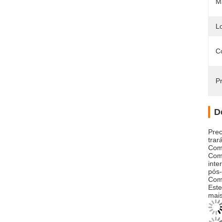
Ma
L
C
Pr
D
Prec
trar
Com 
Com 
inte
pós-
Com 
Este
mais