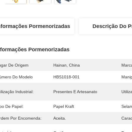
nformações Pormenorizadas
Descrição Do P
nformações Pormenorizadas
ugar De Origem
Hainan, China
Marc
úmero Do Modelo
HBS1018-001
Manip
ilização Industrial:
Presentes E Artesanato
Utiliz
ipo De Papel:
Papel Kraft
Selam
rdem Por Encomenda:
Aceita.
Carac