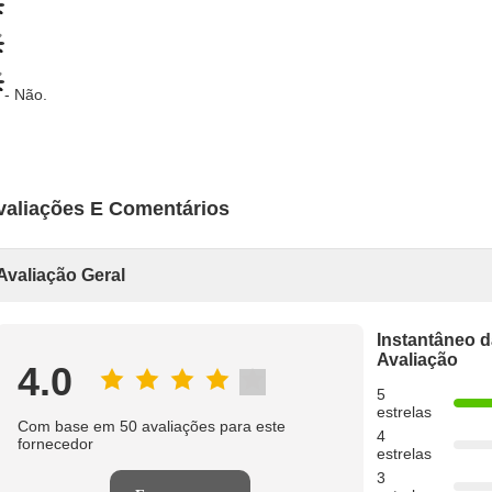
- Não.
valiações E Comentários
Avaliação Geral
Instantâneo d
Avaliação
4.0
5
estrelas
Com base em 50 avaliações para este
4
fornecedor
estrelas
3