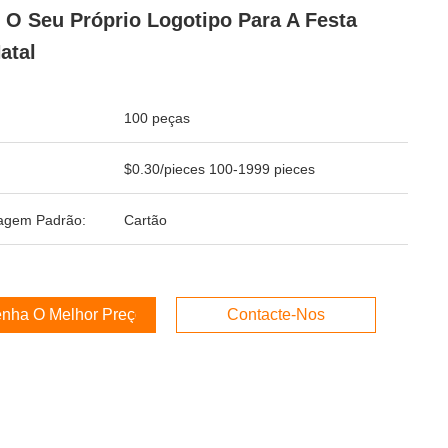
O Seu Próprio Logotipo Para A Festa
atal
100 peças
$0.30/pieces 100-1999 pieces
agem Padrão:
Cartão
nha O Melhor Preço
Contacte-Nos