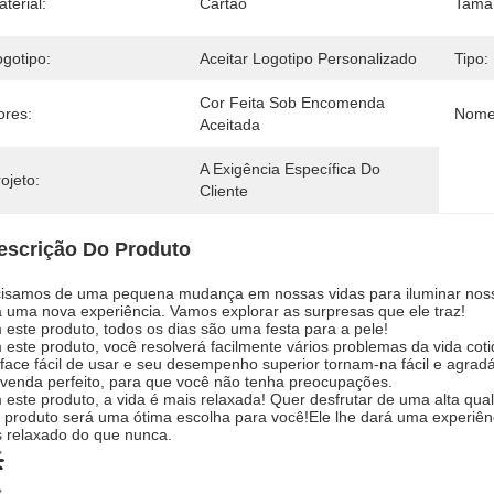
terial:
Cartão
Tama
ogotipo:
Aceitar Logotipo Personalizado
Tipo:
Cor Feita Sob Encomenda 
ores:
Nome
Aceitada
A Exigência Específica Do 
ojeto:
Cliente
escrição Do Produto
isamos de uma pequena mudança em nossas vidas para iluminar nossas
á uma nova experiência. Vamos explorar as surpresas que ele traz!
este produto, todos os dias são uma festa para a pele!
este produto, você resolverá facilmente vários problemas da vida co
rface fácil de usar e seu desempenho superior tornam-na fácil e agra
venda perfeito, para que você não tenha preocupações.
este produto, a vida é mais relaxada! Quer desfrutar de uma alta qual
 produto será uma ótima escolha para você!Ele lhe dará uma experiênc
 relaxado do que nunca.