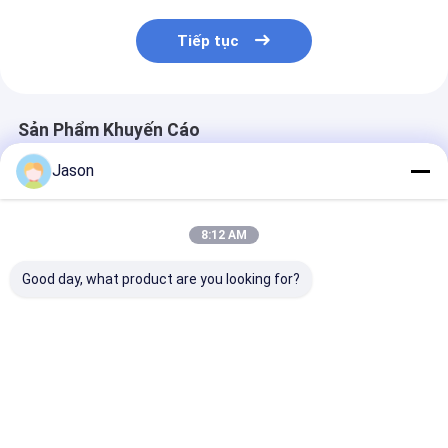
Tiếp tục
Sản Phẩm Khuyến Cáo
Jason
8:12 AM
Good day, what product are you looking for?
Custom Creative
Túi mua sắm giấy
Nhập gói hộp 
Goodie Giáng sinh
quà tặng sang trọng
cưới màu hồng
Kraft giấy túi quà với
được in
chỉnh làm túi 
logo của riêng bạn
cho lễ cưới
cho Xmas Party
Giá tốt nhất
Giá tốt nhất
Giá tốt n
trang trí