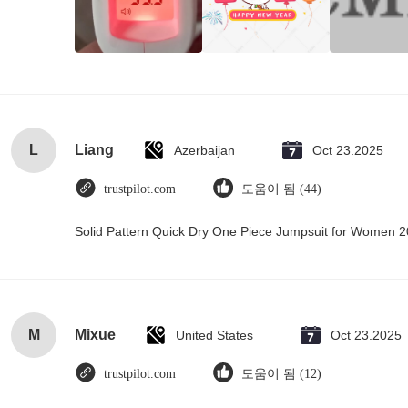
L
Liang
Azerbaijan
Oct 23.2025
trustpilot.com
도움이 됨 (44)
Solid Pattern Quick Dry One Piece Jumpsuit for Women
M
Mixue
United States
Oct 23.2025
trustpilot.com
도움이 됨 (12)