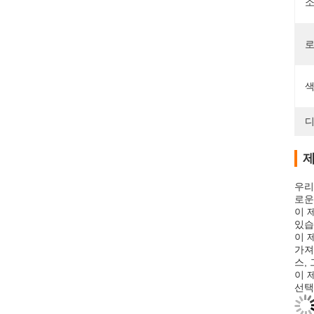
소
로
색
디
제
우리
로운
이 
있습
이 
가져
스,
이 
선택