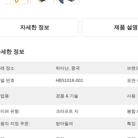
자세한 정보
제품 설명
세한 정보
래 장소
하이난, 중국
브랜
델 번호
HBS1018-001
표면 
업용:
경품 & 기술
사용:
이퍼 유형:
크라프트 지
봉합 
용자 지정 주문:
받아들여
특징: