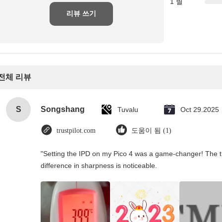
1 별
리뷰 쓰기
전체 리뷰
S
Songshang
Tuvalu
Oct 29.2025
trustpilot.com
도움이 됨 (1)
"Setting the IPD on my Pico 4 was a game-changer! The t
difference in sharpness is noticeable.