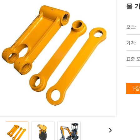
물 
모크:
가격:
표준 포
가장