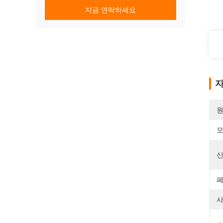
지금 연락하세요
자
원
모
산
페
사