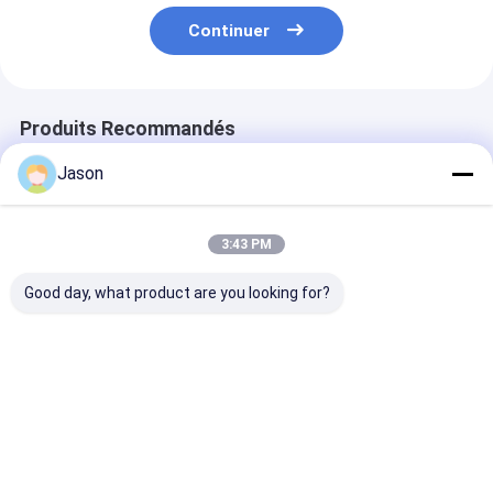
Continuer
Produits Recommandés
Jason
3:43 PM
Good day, what product are you looking for?
Sac cadeau en
Sac cadeau en
Sac cadeau en
papier kraft de Noël
papier kraft de Noël
papier kraft d
avec votre propre
avec votre propre
avec votre pro
logo pour la fête de
logo pour la fête de
logo pour la fê
Noël
Noël
Noël
Meilleur prix
Meilleur prix
Meilleur p