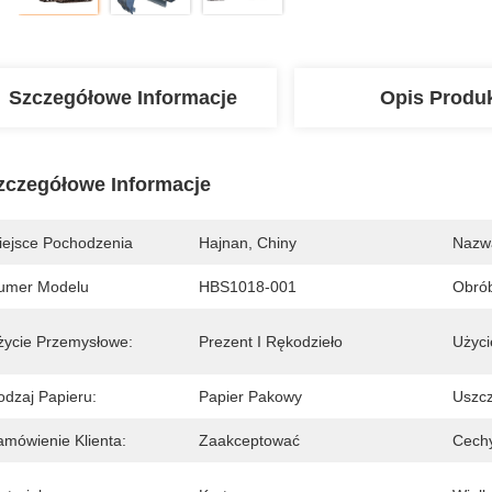
Szczegółowe Informacje
Opis Produ
zczegółowe Informacje
iejsce Pochodzenia
Hajnan, Chiny
Nazw
umer Modelu
HBS1018-001
Obrób
życie Przemysłowe:
Prezent I Rękodzieło
Użyci
odzaj Papieru:
Papier Pakowy
Uszcz
amówienie Klienta:
Zaakceptować
Cech