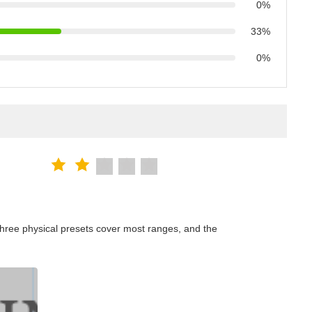
0%
33%
0%
hree physical presets cover most ranges, and the