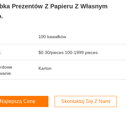
bka Prezentów Z Papieru Z Własnym
.
100 kawałków
:
$0.30/pieces 100-1999 pieces
ardowe
Karton
wanie:
Najlepszą Cenę
Skontaktuj Się Z Nami