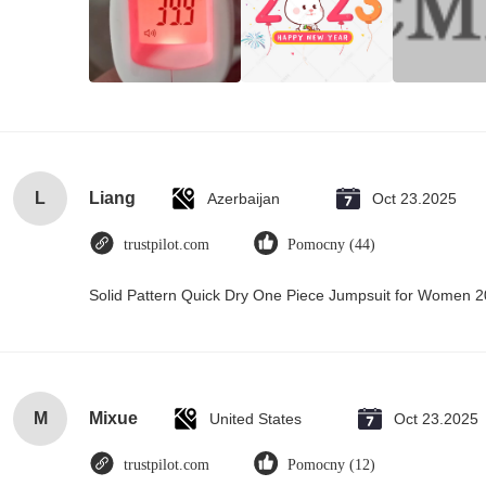
L
Liang
Azerbaijan
Oct 23.2025
trustpilot.com
Pomocny (44)
Solid Pattern Quick Dry One Piece Jumpsuit for Women
M
Mixue
United States
Oct 23.2025
trustpilot.com
Pomocny (12)