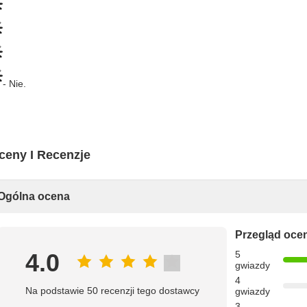
- Nie.
ceny I Recenzje
Ogólna ocena
Przegląd oce
4.0
5
gwiazdy
4
Na podstawie 50 recenzji tego dostawcy
gwiazdy
3