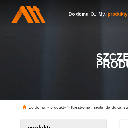
Do domu
O... My.
produkty
SZCZ
PROD
Do domu
>
produkty
>
Kreatywna, niestandardowa, św
produkty