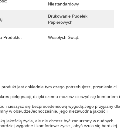
ość:
Niestandardowy
Drukowanie Pudełek 
j:
Papierowych
 Produktu:
Wesołych Świąt.
produkt jest dokładnie tym czego potrzebujesz, przyniesie ci
akres pielęgnacji, dzięki czemu możesz cieszyć się komfortem i
ciu i cieszysz się bezprecedensową wygodą.Jego przyjazny dla
zyjemny w obsłudzeJednocześnie, jego niezawodna jakość i
oką jakością życia, ale nie chcesz być zanurzony w nudnych
ardziej wygodne i komfortowe życie., abyś czuła się bardziej