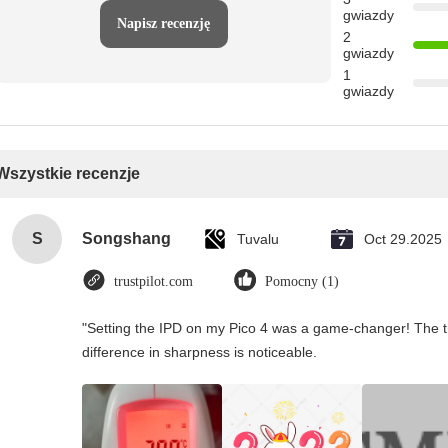
gwiazdy
Napisz recenzję
2
gwiazdy
1
gwiazdy
Wszystkie recenzje
S
Songshang
Tuvalu
Oct 29.2025
trustpilot.com
Pomocny (1)
"Setting the IPD on my Pico 4 was a game-changer! The t
difference in sharpness is noticeable.