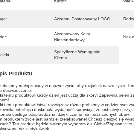
teriał:
Karton
Wielk
ogo:
Akceptuj Dostosowany LOGO
Rodza
Akceptowany Kolor 
lor:
Nazwa
Niestandardowy
Specyficzne Wymagania 
ojekt:
Klienta
pis Produktu
zebujemy małej zmiany w naszym życiu, aby rozjaśnić nasze życie. Ten 
e doświadczenie.
ki temu produktowi każdy dzień jest ucztą dla skóry! Zapewnia pełen z
knem!
ki temu produktowi łatwo rozwiążesz różne problemy w codziennym ży
kownika interfejs i doskonała wydajność sprawiają, że jest łatwy i pr
onała obsługa posprzedażna, dzięki czemu nie masz żadnych obaw.
m produktem życie jest bardziej zrelaksowane! Chcesz cieszyć się wys
zach? Ten produkt będzie świetnym wyborem dla Ciebie!Zapewni ci to b
aksowana niż kiedykolwiek.