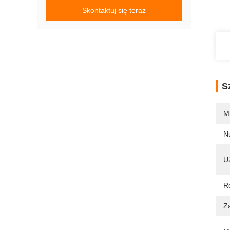
Skontaktuj się teraz
S
M
N
U
R
Z