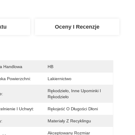
ktu
Oceny I Recenzje
a Handlowa
HB
ka Powierzchni:
Lakiernictwo
Rękodzieło, Inne Upominki I 
e:
Rękodzieło
elnienie I Uchwyt:
Rękojeść O Długości Dłoni
y:
Materiały Z Recyklingu
Akceptowany Rozmiar 