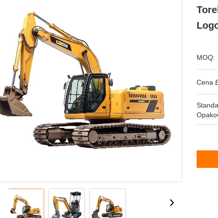
Tore
Logo
MOQ:
Cena £
Stand
Opako