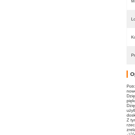
Ma
L
Ko
Pr
O
Potr
now
Dzię
pię
Dzię
użyt
dosk
Z ty
rzec
zrel