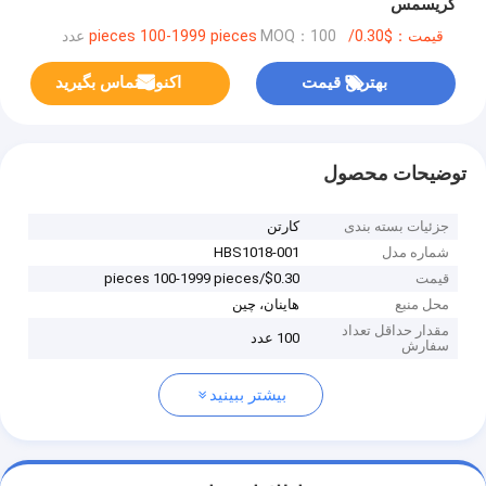
کریسمس
قیمت：$0.30/pieces 100-1999 pieces
MOQ：100 عدد
بهترین قیمت
اکنون تماس بگیرید
توضیحات محصول
جزئیات بسته بندی
کارتن
شماره مدل
HBS1018-001
قیمت
$0.30/pieces 100-1999 pieces
محل منبع
هاینان، چین
مقدار حداقل تعداد
100 عدد
سفارش
بیشتر ببینید