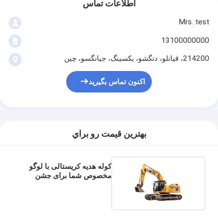
اطلاعات تماس
Mrs. test
13100000000
214200، قيانلو، دنگشو، يکسينگ، جيانگسو، چين
اکنون تماس بگیرید
بهترين قيمت رو براي
کوله هدیه کریستالی با لوگو
مخصوص شما برای جشن
کریسمس