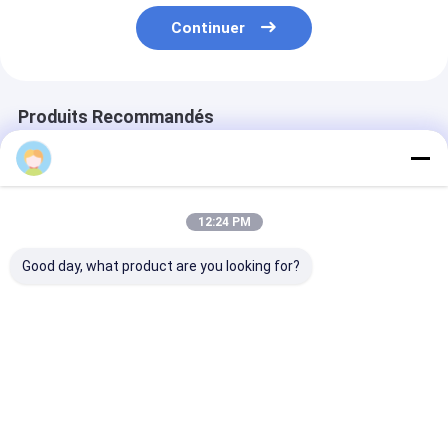
Continuer
Produits Recommandés
12:24 PM
Good day, what product are you looking for?
Sac cadeau en
Sac cadeau en
Sac cadeau en
papier kraft de Noël
papier kraft de Noël
papier kraft d
avec votre propre
avec votre propre
avec votre pro
logo pour la fête de
logo pour la fête de
logo pour la fê
Noël
Noël
Noël
Meilleur prix
Meilleur prix
Meilleur p