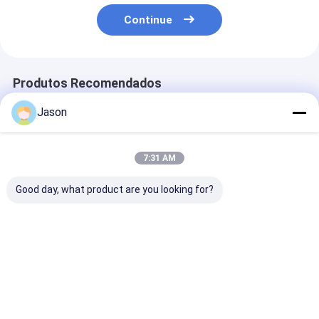
Continue
Produtos Recomendados
Jason
7:31 AM
Good day, what product are you looking for?
Bolsa de presente de
Bolsa de presente de
Bolsa de prese
papel Kraft de Natal
papel Kraft de Natal
papel Kraft de
com o seu próprio
com o seu próprio
com o seu próp
logotipo para a festa
logotipo para a festa
logotipo para 
de Natal
de Natal
de Natal
Melhor preço
Melhor preço
Melhor pr