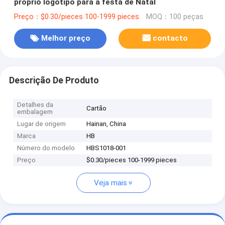
próprio logotipo para a festa de Natal
Preço：$0.30/pieces 100-1999 pieces
MOQ：100 peças
Melhor preço
contacto
Descrição De Produto
Detalhes da
Cartão
embalagem
Lugar de origem
Hainan, China
Marca
HB
Número do modelo
HBS1018-001
Preço
$0.30/pieces 100-1999 pieces
Veja mais